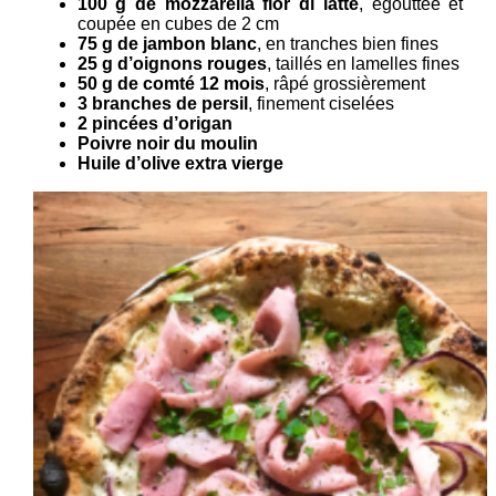
100 g de mozzarella fior di latte
, égouttée et
coupée en cubes de 2 cm
75 g de jambon blanc
, en tranches bien fines
25 g d’oignons rouges
, taillés en lamelles fines
50 g de comté 12 mois
, râpé grossièrement
3 branches de persil
, finement ciselées
2 pincées d’origan
Poivre noir du moulin
Huile d’olive extra vierge