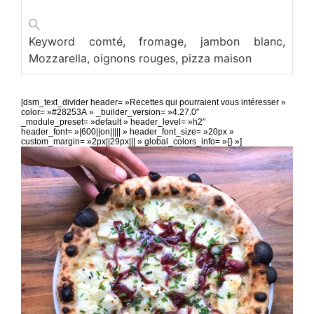
Keyword
comté, fromage, jambon blanc,
Mozzarella, oignons rouges, pizza maison
[dsm_text_divider header= »Recettes qui pourraient vous intéresser »
color= »#28253A » _builder_version= »4.27.0″
_module_preset= »default » header_level= »h2″
header_font= »|600||on||||| » header_font_size= »20px »
custom_margin= »2px||29px||| » global_colors_info= »{} »]
[/dsm_text_divider]