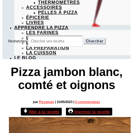
THERMOMÈTRES
ACCESSOIRES
PELLES À PIZZA
ÉPICERIE
LIVRES
APPRENDRE LA PIZZA
LES FARINES
LA FERMENTATION
Rechercher:
LES TYPES DE PIZZA
LA PRÉPARATION
LA CUISSON
LE BLOG
Pizza jambon blanc,
comté et oignons
par
Pizzaman
|
11/05/2023
|
0 commentaires
Aller à la recette
Imprimer la recette