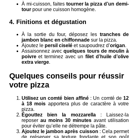
À mi-cuisson, faites
tourner la pizza d’un demi-
tour
pour une cuisson homogène.
4.
Finitions et dégustation
À la sortie du four, déposez les
tranches de
jambon blanc en chiffonnade
sur la pizza.
Ajoutez le
persil ciselé
et saupoudrez d’
origan
.
Assaisonnez avec
quelques tours de moulin à
poivre
et terminez avec un
filet d’huile d’olive
extra vierge
.
Quelques conseils pour réussir
votre pizza
Utilisez un comté bien affiné
: Un comté de
12
à 18 mois
apportera plus de caractère à votre
pizza.
Égouttez bien la mozzarella
: Laissez-la
reposer
au moins 30 minutes
avant utilisation
pour éviter qu’elle ne détrempe la pâte.
Ajoutez le jambon après cuisson
: Cela permet
de préserver sa texture fondante et son goût