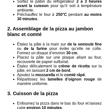
Sortez le pâton du réfrigérateur
2 à 3 heures
avant la cuisson
pour qu’il soit à température
ambiante.
Préchauffez le four à
250°C
pendant
au moins
30 minutes
.
2.
Assemblage de la pizza
au jambon
blanc et comté
Étalez la pâte à la main sur
de la semoule fine
ou
de la farine
pour éviter qu’elle ne colle.
Formez un disque d’environ
30 cm
.
Placez la pâte sur une plaque allant au four,
recouverte de papier sulfurisé.
Étalez délicatement la
crème de ricotta
sur la
pâte, en laissant
2 cm de bord
.
Ajoutez la
mozzarella
et le
comté râpé
.
Répartissez les
lamelles d’oignon rouge
de
manière uniforme.
3.
Cuisson de la pizza
Enfournez la pizza dans le bas du four et laissez
cuire
environ 10 minutes
.