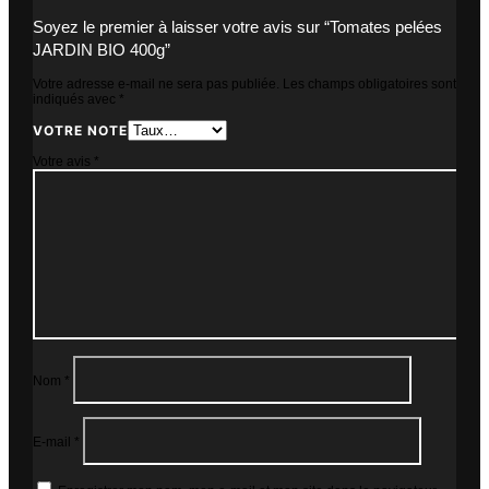
Soyez le premier à laisser votre avis sur “Tomates pelées
JARDIN BIO 400g”
Votre adresse e-mail ne sera pas publiée.
Les champs obligatoires sont
indiqués avec
*
VOTRE NOTE
Votre avis
*
Nom
*
E-mail
*